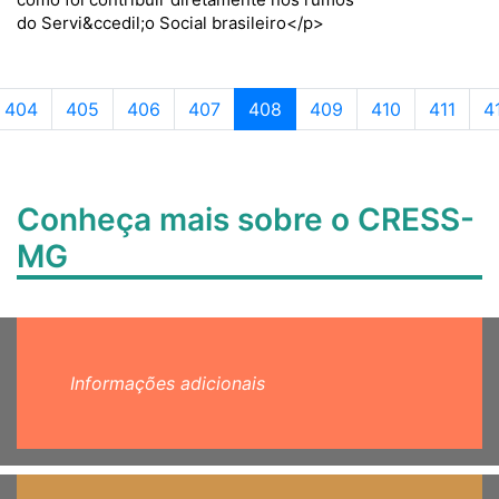
do Servi&ccedil;o Social brasileiro</p>
Page navigation
Página
Página
Página
Página
Página atual
Página
Página
Página
P
404
405
406
407
408
409
410
411
4
Conheça mais sobre o CRESS-
MG
Informações adicionais