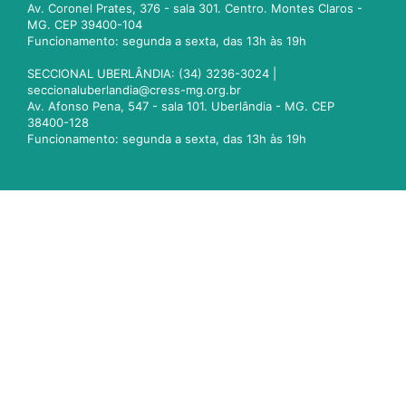
Av. Coronel Prates, 376 - sala 301. Centro. Montes Claros -
MG. CEP 39400-104
Funcionamento: segunda a sexta, das 13h às 19h
SECCIONAL UBERLÂNDIA: (34) 3236-3024 |
seccionaluberlandia@cress-mg.org.br
Av. Afonso Pena, 547 - sala 101. Uberlândia - MG. CEP
38400-128
Funcionamento: segunda a sexta, das 13h às 19h