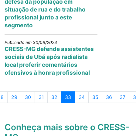
defesa da população em
situação de rua e do trabalho
profissional junto a este
segmento
Publicado em 30/09/2024
CRESS-MG defende assistentes
sociais de Ubá após radialista
local proferir comentários
ofensivos à honra profissional
Page navigation
ágina
Página
Página
Página
Página
Página atual
Página
Página
Página
Página
P
28
29
30
31
32
33
34
35
36
37
3
Conheça mais sobre o CRESS-