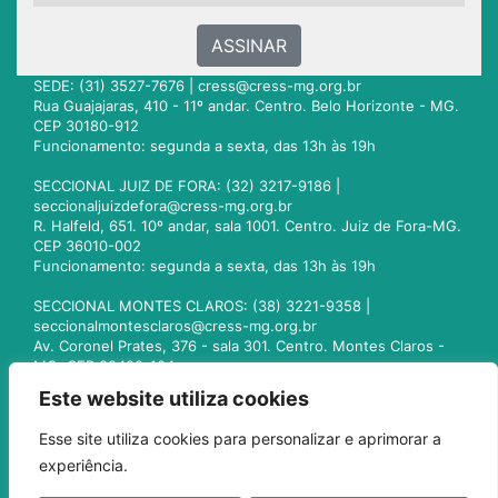
ASSINAR
SEDE: (31) 3527-7676 |
cress@cress-mg.org.br
Rua Guajajaras, 410 - 11º andar. Centro. Belo Horizonte - MG.
CEP 30180-912
Funcionamento: segunda a sexta, das 13h às 19h
SECCIONAL JUIZ DE FORA: (32) 3217-9186 |
seccionaljuizdefora@cress-mg.org.br
R. Halfeld, 651. 10º andar, sala 1001. Centro. Juiz de Fora-MG.
CEP 36010-002
Funcionamento: segunda a sexta, das 13h às 19h
SECCIONAL MONTES CLAROS: (38) 3221-9358 |
seccionalmontesclaros@cress-mg.org.br
Av. Coronel Prates, 376 - sala 301. Centro. Montes Claros -
MG. CEP 39400-104
Funcionamento: segunda a sexta, das 13h às 19h
Este website utiliza cookies
SECCIONAL UBERLÂNDIA: (34) 3236-3024 |
Esse site utiliza cookies para personalizar e aprimorar a
seccionaluberlandia@cress-mg.org.br
experiência.
Av. Afonso Pena, 547 - sala 101. Uberlândia - MG. CEP
38400-128