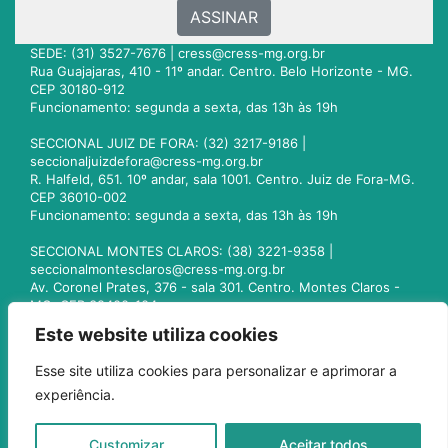
ASSINAR
SEDE: (31) 3527-7676 |
cress@cress-mg.org.br
Rua Guajajaras, 410 - 11º andar. Centro. Belo Horizonte - MG.
CEP 30180-912
Funcionamento: segunda a sexta, das 13h às 19h
SECCIONAL JUIZ DE FORA: (32) 3217-9186 |
seccionaljuizdefora@cress-mg.org.br
R. Halfeld, 651. 10º andar, sala 1001. Centro. Juiz de Fora-MG.
CEP 36010-002
Funcionamento: segunda a sexta, das 13h às 19h
SECCIONAL MONTES CLAROS: (38) 3221-9358 |
seccionalmontesclaros@cress-mg.org.br
Av. Coronel Prates, 376 - sala 301. Centro. Montes Claros -
MG. CEP 39400-104
Funcionamento: segunda a sexta, das 13h às 19h
Este website utiliza cookies
SECCIONAL UBERLÂNDIA: (34) 3236-3024 |
Esse site utiliza cookies para personalizar e aprimorar a
seccionaluberlandia@cress-mg.org.br
experiência.
Av. Afonso Pena, 547 - sala 101. Uberlândia - MG. CEP
38400-128
Funcionamento: segunda a sexta, das 13h às 19h
Customizar
Aceitar todos