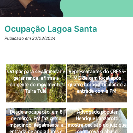
Ocupação Lagoa Santa
Publicado em 20/03/2024
Ocupar para se alimentar e
Representantes do CRESS-
gerar renda, afirma a
MG deixam local após
dirigente do movimento,
quatro horas articulando a
Tuíra Tule.
entrada com a PM.
Desde a ocupação, em 8
Advogado popular
de março, PM faz cerco
Henrique Lanzarotti
impedindo, ilegalmente, a
mostra decisão do juiz que
entrada de apoiadores e
comprova o abuso