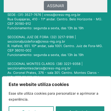
ASSINAR
SEDE: (31) 3527-7676 |
cress@cress-mg.org.br
Rua Guajajaras, 410 - 11º andar. Centro. Belo Horizonte - MG.
CEP 30180-912
Funcionamento: segunda a sexta, das 13h às 19h
SECCIONAL JUIZ DE FORA: (32) 3217-9186 |
seccionaljuizdefora@cress-mg.org.br
R. Halfeld, 651. 10º andar, sala 1001. Centro. Juiz de Fora-MG.
CEP 36010-002
Funcionamento: segunda a sexta, das 13h às 19h
SECCIONAL MONTES CLAROS: (38) 3221-9358 |
seccionalmontesclaros@cress-mg.org.br
Av. Coronel Prates, 376 - sala 301. Centro. Montes Claros -
MG. CEP 39400-104
Funcionamento: segunda a sexta, das 13h às 19h
Este website utiliza cookies
SECCIONAL UBERLÂNDIA: (34) 3236-3024 |
Esse site utiliza cookies para personalizar e aprimorar a
seccionaluberlandia@cress-mg.org.br
experiência.
Av. Afonso Pena, 547 - sala 101. Uberlândia - MG. CEP
38400-128
Funcionamento: segunda a sexta, das 13h às 19h