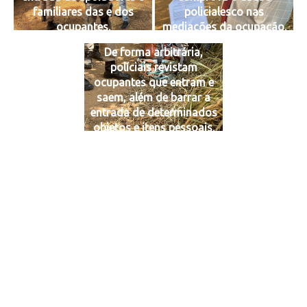
familiares das e dos
policialesco nas
ocupantes.
mediações da ocupação.
De forma arbitrária,
políciais revistam
ocupantes que entram e
saem, além de barrar a
entrada de determinados
objetos e itens pessoais.