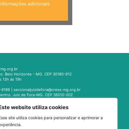
Informações adicionais
mg.org.br
tro. Belo Horizonte - MG. CEP 30180-912
s 13h às 19h
-9186 |
seccionaljuizdefora@cress-mg.org.br
1. Centro. Juiz de Fora-MG. CEP 36010-002
s 13h às 19h
Este website utiliza cookies
221-9358 |
seccionalmontesclaros@cress-
Esse site utiliza cookies para personalizar e aprimorar a
 Centro. Montes Claros - MG. CEP 39400-104
experiência.
s 13h às 19h