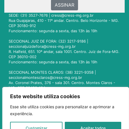
ASSINAR
SEDE: (31) 3527-7676 |
cress@cress-mg.org.br
Rua Guajajaras, 410 - 11º andar. Centro. Belo Horizonte - MG.
CEP 30180-912
Funcionamento: segunda a sexta, das 13h às 19h
SECCIONAL JUIZ DE FORA: (32) 3217-9186 |
seccionaljuizdefora@cress-mg.org.br
R. Halfeld, 651. 10º andar, sala 1001. Centro. Juiz de Fora-MG.
CEP 36010-002
Funcionamento: segunda a sexta, das 13h às 19h
SECCIONAL MONTES CLAROS: (38) 3221-9358 |
seccionalmontesclaros@cress-mg.org.br
Av. Coronel Prates, 376 - sala 301. Centro. Montes Claros -
MG. CEP 39400-104
Funcionamento: segunda a sexta, das 13h às 19h
Este website utiliza cookies
SECCIONAL UBERLÂNDIA: (34) 3236-3024 |
Esse site utiliza cookies para personalizar e aprimorar a
seccionaluberlandia@cress-mg.org.br
experiência.
Av. Afonso Pena, 547 - sala 101. Uberlândia - MG. CEP
38400-128
Funcionamento: segunda a sexta, das 13h às 19h
Customizar
Aceitar todos