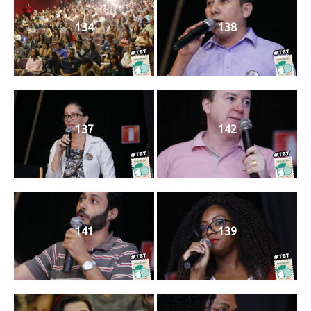
134
138
137
142
141
139