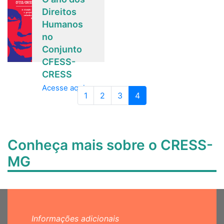
Direitos
Humanos
no
Conjunto
CFESS-
CRESS
Acesse aqui.
Page navigation
Página
Página
Página
Página atual
1
2
3
4
Conheça mais sobre o CRESS-
MG
Informações adicionais