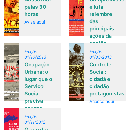
pelas 30
e luta:
horas
relembre
das
Avise aqui.
principais
ações da
gestão
2011-2014
Edição
Edição
01/10/2013
do CRESS-
01/03/2013
Ocupação
Controle
MG
Urbana: o
Social:
Acesse aqui.
lugar que o
cidadã e
Serviço
cidadão
Social
protagonistas
precisa
Acesse aqui.
ocupar
Acesse aqui.
Edição
01/11/2012
O ano dos