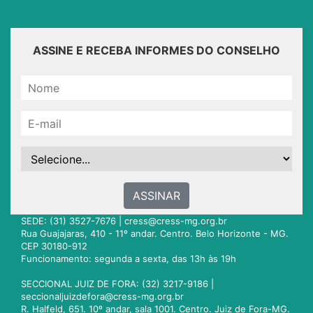
ASSINE E RECEBA INFORMES DO CONSELHO
ASSINAR
SEDE: (31) 3527-7676 |
cress@cress-mg.org.br
Rua Guajajaras, 410 - 11º andar. Centro. Belo Horizonte - MG.
CEP 30180-912
Funcionamento: segunda a sexta, das 13h às 19h
SECCIONAL JUIZ DE FORA: (32) 3217-9186 |
seccionaljuizdefora@cress-mg.org.br
R. Halfeld, 651. 10º andar, sala 1001. Centro. Juiz de Fora-MG.