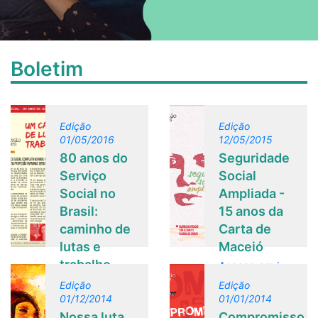
Boletim
Edição
Edição
01/05/2016
12/05/2015
80 anos do
Seguridade
Serviço
Social
Social no
Ampliada -
Brasil:
15 anos da
caminho de
Carta de
lutas e
Maceió
trabalho
Acesse aqui.
Acesse aqui.
Edição
Edição
01/12/2014
01/01/2014
Nossa luta
Compromisso