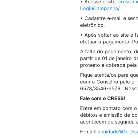
• Acesse o site:
cress-mg
LoginCampanha/
• Cadastre e-mail e senh
eletrônico.
• Após voltar ao site e 
efetuar o pagamento. Pos
A falta do pagamento, d
partir de 01 de janeiro d
protesto e cobrada pela 
Fique atenta/os para que
com o Conselho pelo e-
6578/3546-
6579 . Nosso
Fale com o CRESS!
Entre em contato com o 
débitos e emissão de bo
acontecem de segunda a s
E-mail:
anuidade1@cress