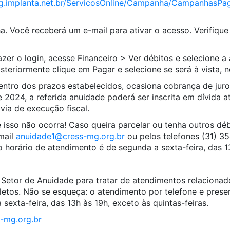
.implanta.net.
br/ServicosOnline/Campanha/
CampanhasPag
a. Você receberá um e-mail para ativar o acesso. Verifique
fazer o login, acesse Financeiro > Ver débitos e selecione a
teriormente clique em Pagar e selecione se será à vista, n
entro dos prazos estabelecidos, ocasiona cobrança de jur
e 2024, a referida
anuidade
poderá ser inscrita em dívida at
via de execução fiscal.
 isso não ocorra! Caso queira parcelar ou tenha outros déb
mail
anuidade1@cress-mg.org
.
br
ou pelos telefones (31) 
 horário de atendimento é de segunda a sexta-feira, das 1
Setor de Anuidade para tratar de atendimentos relaciona
letos. Não se esqueça: o atendimento por telefone e presen
exta-feira, das 13h às 19h, exceto às quintas-feiras.
-mg.org.br