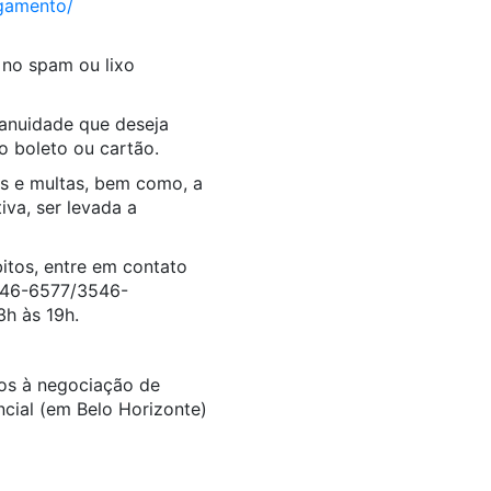
amento/
 no spam ou lixo
anuidade
que deseja
o boleto ou cartão.
os e multas, bem como, a
iva, ser levada a
itos, entre em contato
3546-6577/3546-
3h às 19h.
dos à negociação de
cial (em Belo Horizonte)