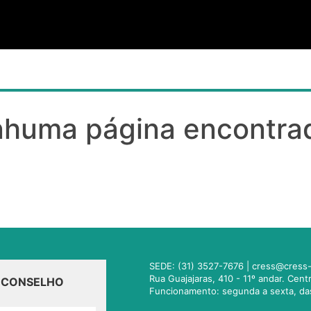
huma página encontrad
SEDE: (31) 3527-7676 |
cress@cress-
Rua Guajajaras, 410 - 11º andar. Cen
O CONSELHO
Funcionamento: segunda a sexta, da