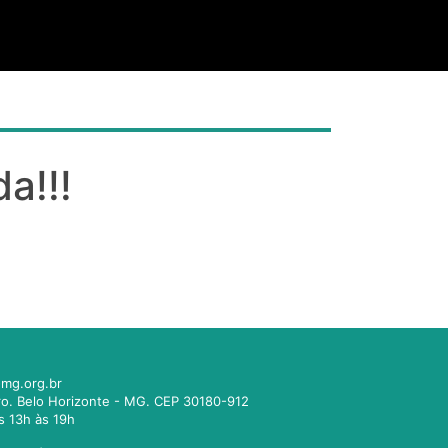
a!!!
mg.org.br
tro. Belo Horizonte - MG. CEP 30180-912
s 13h às 19h