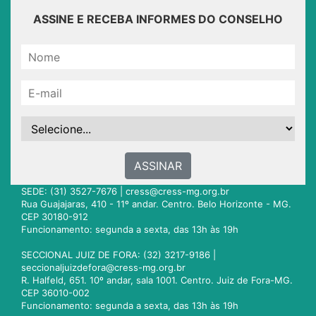
ASSINE E RECEBA INFORMES DO CONSELHO
ASSINAR
SEDE: (31) 3527-7676 |
cress@cress-mg.org.br
Rua Guajajaras, 410 - 11º andar. Centro. Belo Horizonte - MG.
CEP 30180-912
Funcionamento: segunda a sexta, das 13h às 19h
SECCIONAL JUIZ DE FORA: (32) 3217-9186 |
seccionaljuizdefora@cress-mg.org.br
R. Halfeld, 651. 10º andar, sala 1001. Centro. Juiz de Fora-MG.
CEP 36010-002
Funcionamento: segunda a sexta, das 13h às 19h