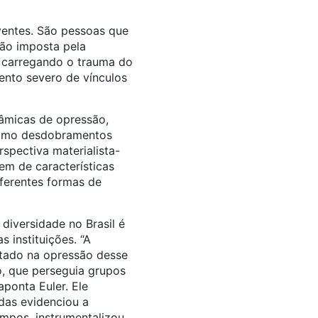
entes. São pessoas que
ção imposta pela
e carregando o trauma do
ento severo de vínculos
nâmicas de opressão,
como desdobramentos
spectiva materialista-
em de características
iferentes formas de
diversidade no Brasil é
 instituições. “A
stado na opressão desse
, que perseguia grupos
onta Euler. Ele
das evidenciou a
mpos, instrumentalizou