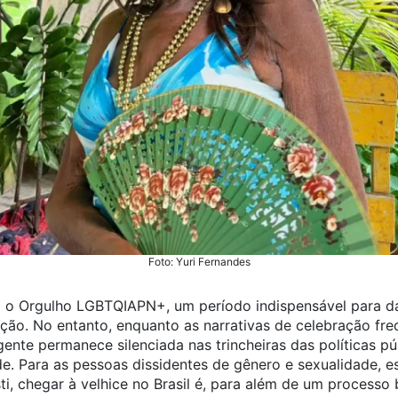
Foto: Yuri Fernandes
o Orgulho LGBTQIAPN+, um período indispensável para dar 
ção. No entanto, enquanto as narrativas de celebração f
ente permanece silenciada nas trincheiras das políticas púb
e. Para as pessoas dissidentes de gênero e sexualidade, e
ti, chegar à velhice no Brasil é, para além de um processo 