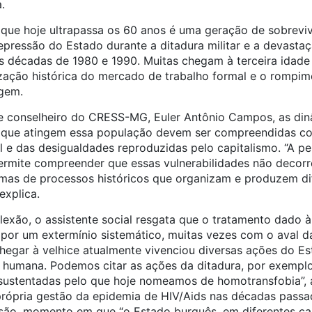
.
ue hoje ultrapassa os 60 anos é uma geração de sobreviv
epressão do Estado durante a ditadura militar e a devasta
s décadas de 1980 e 1990. Muitas chegam à terceira idad
ização histórica do mercado de trabalho formal e o rompim
igem.
l e conselheiro do CRESS-MG, Euler Antônio Campos, as di
s que atingem essa população devem ser compreendidas 
l e das desigualdades reproduzidas pelo capitalismo. “A per
permite compreender que essas vulnerabilidades não decorr
s, mas de processos históricos que organizam e produzem d
explica.
lexão, o assistente social resgata que o tratamento dado à 
or um extermínio sistemático, muitas vezes com o aval das
egar à velhice atualmente vivenciou diversas ações do E
 humana. Podemos citar as ações da ditadura, por exemplo
stentadas pelo que hoje nomeamos de homotransfobia”, ap
rópria gestão da epidemia de HIV/Aids nas décadas passa
ão, momento em que “o Estado burguês, em diferentes ca