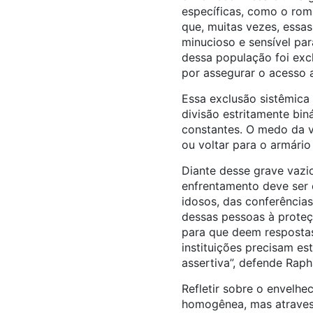
específicas, como o romp
que, muitas vezes, essa
minucioso e sensível par
dessa população foi excl
por assegurar o acesso 
Essa exclusão sistêmica
divisão estritamente bin
constantes. O medo da v
ou voltar para o armári
Diante desse grave vazio
enfrentamento deve ser c
idosos, das conferências
dessas pessoas à proteç
para que deem respostas
instituições precisam es
assertiva”, defende Raph
Refletir sobre o envelh
homogênea, mas atravess