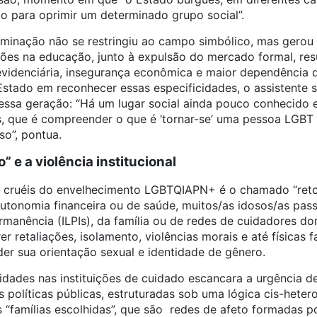
 para oprimir um determinado grupo social”.
riminação não se restringiu ao campo simbólico, mas gerou
pções na educação, junto à expulsão do mercado formal, re
idenciária, insegurança econômica e maior dependência da
Estado em reconhecer essas especificidades, o assistente 
a essa geração: “Há um lugar social ainda pouco conhecido
, que é compreender o que é ‘tornar-se’ uma pessoa LGBT
so”, pontua.
” e a violência institucional
cruéis do envelhecimento LGBTQIAPN+ é o chamado “retor
utonomia financeira ou de saúde, muitos/as idosos/as pa
rmanência (ILPIs), da família ou de redes de cuidadores dom
r retaliações, isolamento, violências morais e até físicas
er sua orientação sexual e identidade de gênero.
dades nas instituições de cuidado escancara a urgência d
s políticas públicas, estruturadas sob uma lógica cis-hete
 “famílias escolhidas”, que são redes de afeto formadas p