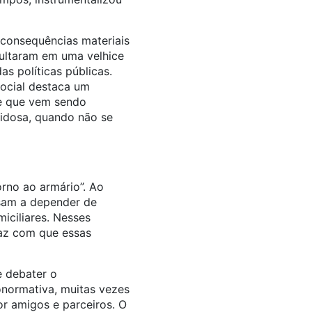
 consequências materiais
sultaram em uma velhice
s políticas públicas.
social destaca um
 e que vem sendo
 idosa, quando não se
no ao armário”. Ao
ssam a depender de
iciliares. Nesses
 faz com que essas
e debater o
ronormativa, muitas vezes
or amigos e parceiros. O