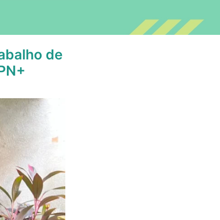
rabalho de
APN+