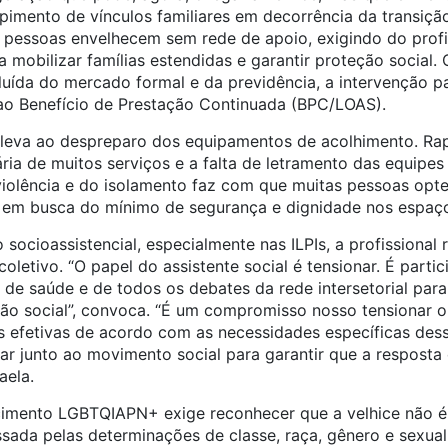
imento de vínculos familiares em decorrência da transição”,
s pessoas envelhecem sem rede de apoio, exigindo do profi
a mobilizar famílias estendidas e garantir proteção social
uída do mercado formal e da previdência, a intervenção pa
ao Benefício de Prestação Continuada (BPC/LOAS).
 leva ao despreparo dos equipamentos de acolhimento. Rap
ária de muitos serviços e a falta de letramento das equipes
iolência e do isolamento faz com que muitas pessoas opte
o em busca do mínimo de segurança e dignidade nos espaços
 socioassistencial, especialmente nas ILPIs, a profissional 
oletivo. “O papel do assistente social é tensionar. É partic
 de saúde e de todos os debates da rede intersetorial para 
ão social”, convoca. “É um compromisso nosso tensionar o 
 efetivas de acordo com as necessidades específicas des
tar junto ao movimento social para garantir que a resposta
aela.
ecimento LGBTQIAPN+ exige reconhecer que a velhice não é
ada pelas determinações de classe, raça, gênero e sexua