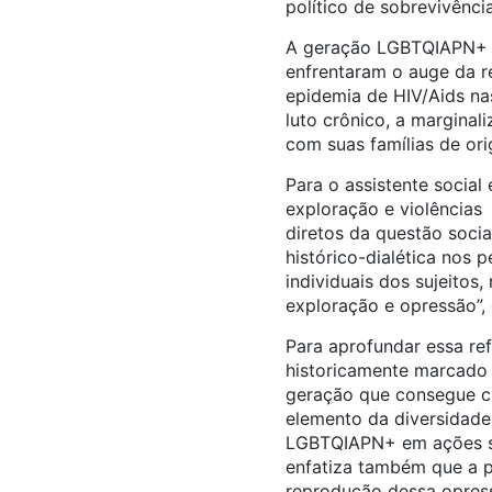
político de sobrevivência
A geração LGBTQIAPN+ q
enfrentaram o auge da r
epidemia de HIV/Aids na
luto crônico, a marginal
com suas famílias de or
Para o assistente socia
exploração e violência
diretos da questão socia
histórico-dialética nos 
individuais dos sujeito
exploração e opressão”, 
Para aprofundar essa ref
historicamente marcado p
geração que consegue ch
elemento da diversidade
LGBTQIAPN+ em ações su
enfatiza também que a p
reprodução dessa opress