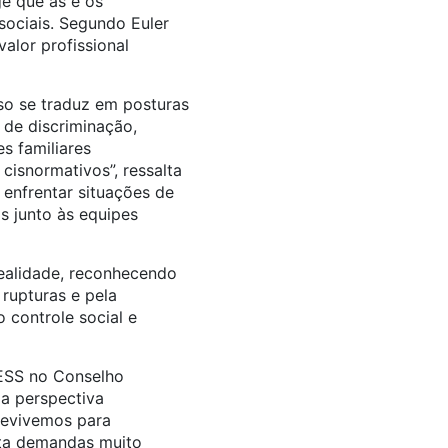
e que as e os
sociais. Segundo Euler
alor profissional
so se traduz em posturas
e de discriminação,
s familiares
cisnormativos”, ressalta
 enfrentar situações de
s junto às equipes
realidade, reconhecendo
rupturas e pela
 controle social e
FESS no Conselho
a perspectiva
brevivemos para
nta demandas muito