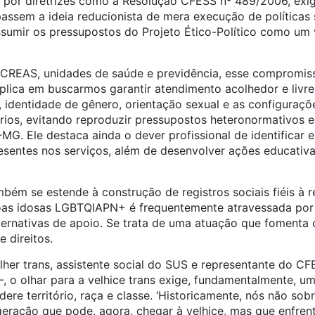
o por diretrizes como a Resolução CFESS nº 489/2006, exig
apassem a ideia reducionista de mera execução de políticas 
sumir os pressupostos do Projeto Ético-Político como um v
CREAS, unidades de saúde e previdência, esse compromis
 implica em buscarmos garantir atendimento acolhedor e livr
 identidade de gênero, orientação sexual e as configuraçõe
ios, evitando reproduzir pressupostos heteronormativos e 
G. Ele destaca ainda o dever profissional de identificar e
presentes nos serviços, além de desenvolver ações educativa
bém se estende à construção de registros sociais fiéis à 
soas idosas LGBTQIAPN+ é frequentemente atravessada por 
ernativas de apoio. Se trata de uma atuação que fomenta o
 direitos.
lher trans, assistente social do SUS e representante do C
o olhar para a velhice trans exige, fundamentalmente, um
idere território, raça e classe. ‘Historicamente, nós não so
geração que pode, agora, chegar à velhice, mas que enfre