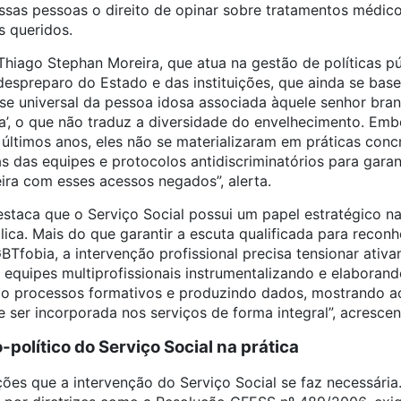
sas pessoas o direito de opinar sobre tratamentos médicos
s queridos.
 Thiago Stephan Moreira, que atua na gestão de políticas pú
 despreparo do Estado e das instituições, que ainda se bas
e universal da pessoa idosa associada àquele senhor branc
na’, o que não traduz a diversidade do envelhecimento. Em
últimos anos, eles não se materializaram em práticas conc
 das equipes e protocolos antidiscriminatórios para garant
ira com esses acessos negados”, alerta.
estaca que o Serviço Social possui um papel estratégico n
lica. Mais do que garantir a escuta qualificada para reconh
BTfobia, a intervenção profissional precisa tensionar ativam
 equipes multiprofissionais instrumentalizando e elaboran
o processos formativos e produzindo dados, mostrando ao
 ser incorporada nos serviços de forma integral”, acrescent
político do Serviço Social na prática
ções que a intervenção do Serviço Social se faz necessári