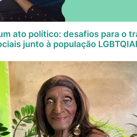
m ato político: desafios para o t
ociais junto à população LGBTQI