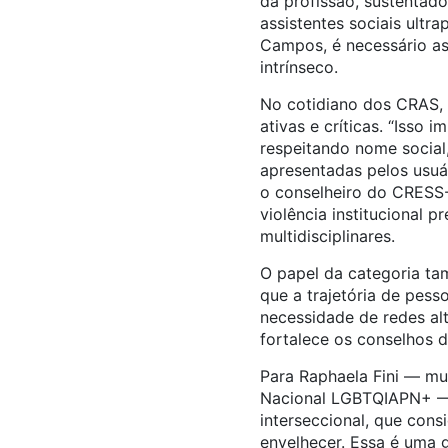
da profissão, sustentad
assistentes sociais ultr
Campos, é necessário as
intrínseco.
No cotidiano dos CRAS, 
ativas e críticas. “Isso
respeitando nome social,
apresentadas pelos usuár
o conselheiro do CRESS-M
violência institucional 
multidisciplinares.
O papel da categoria tam
que a trajetória de pes
necessidade de redes alt
fortalece os conselhos de
Para Raphaela Fini — mu
Nacional LGBTQIAPN+ —, 
interseccional, que cons
envelhecer. Essa é uma 