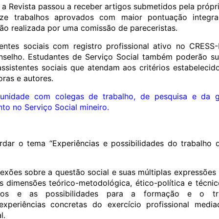
 a Revista passou a receber artigos submetidos pela própri
inze trabalhos aprovados com maior pontuação integr
ção realizada por uma comissão de pareceristas.
tentes sociais com registro profissional ativo no CRE
nselho. Estudantes de Serviço Social também poderão su
sistentes sociais que atendam aos critérios estabelecido
oras e autores.
tunidade com colegas de trabalho, de pesquisa e da g
o no Serviço Social mineiro.
dar o tema “Experiências e possibilidades do trabalho d
exões sobre a questão social e suas múltiplas expressões 
as dimensões teórico-metodológica, ético-política e técni
afios e as possibilidades para a formação e o tra
xperiências concretas do exercício profissional media
l.