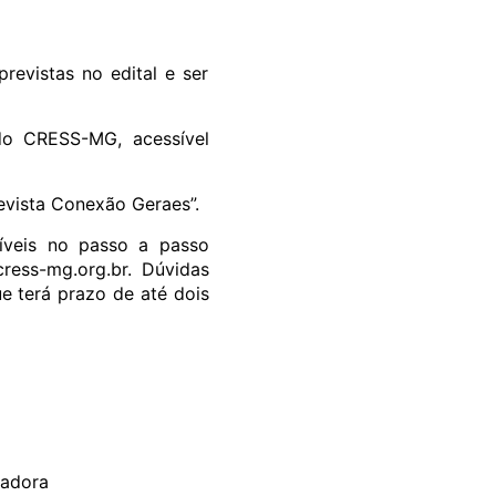
revistas no edital e ser
 do CRESS-MG, acessível
evista Conexão Geraes”.
íveis no passo a passo
ress-mg.org.br
. Dúvidas
ue terá prazo de até dois
iadora