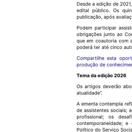
Desde a edição de 2021,
edital público. Os qu
publicação, após avalia
Podem participar assis
obrigações junto ao Co
que em coautoria com as
poderá ter até cinco aut
Compartilhe esta opor
produção de conheciment
Tema da edição 2026
Os artigos deverão abor
atualidade”.
A ementa contempla refl
de assistentes sociais; 
profissional; os des
contemporaneidade; e e
Político do Serviço Socia