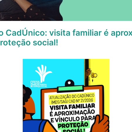
o CadÚnico: visita familiar é apr
roteção social!