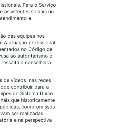
ssionais. Para o Serviço
e assistentes sociais no
 atendimento e
ção das equipes nos
. A atuação profissional
damentados no Código de
cusa ao autoritarismo e
ressalta a conselheira
os de vídeos nas redes
pode contribuir para a
uipes do Sistema Único
onais que historicamente
s públicas, compromissos
evam ser realizadas
atória e na perspectiva