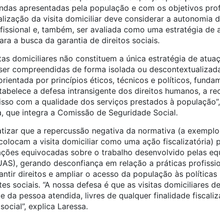
as apresentadas pela população e com os objetivos profi
ealização da visita domiciliar deve considerar a autonomia d
ofissional e, também, ser avaliada como uma estratégia de
ara a busca da garantia de direitos sociais.
as domiciliares não constituem a única estratégia de atua
 ser compreendidas de forma isolada ou descontextualizada
 orientada por princípios éticos, técnicos e políticos, fun
stabelece a defesa intransigente dos direitos humanos, a re
sso com a qualidade dos serviços prestados à população”, 
 que integra a Comissão de Seguridade Social.
atizar que a repercussão negativa da normativa (a exempl
 colocam a visita domiciliar como uma ação fiscalizatória) 
ções equivocadas sobre o trabalho desenvolvido pelas eq
UAS), gerando desconfiança em relação a práticas profissi
ntir direitos e ampliar o acesso da população às política
tes sociais. “A nossa defesa é que as visitas domiciliares d
e da pessoa atendida, livres de qualquer finalidade fiscaliz
ocial”, explica Laressa.