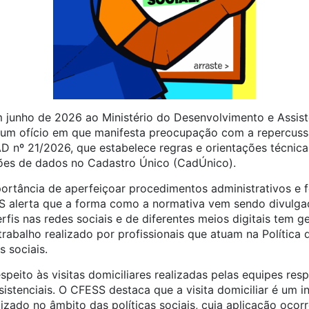
unho de 2026 ao Ministério do Desenvolvimento e Assistên
m ofício em que manifesta preocupação com a repercussã
nº 21/2026, que estabelece regras e orientações técnica
ões de dados no Cadastro Único (CadÚnico).
rtância de aperfeiçoar procedimentos administrativos e f
ESS alerta que a forma como a normativa vem sendo divulga
rfis nas redes sociais e de diferentes meios digitais tem
trabalho realizado por profissionais que atuam na Política d
s sociais.
peito às visitas domiciliares realizadas pelas equipes re
sistenciais. O CFESS destaca que a visita domiciliar é um 
izado no âmbito das políticas sociais, cuja aplicação oco