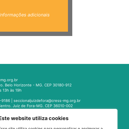
Informações adicionais
mg.org.br
tro. Belo Horizonte - MG. CEP 30180-912
s 13h às 19h
-9186 |
seccionaljuizdefora@cress-mg.org.br
1. Centro. Juiz de Fora-MG. CEP 36010-002
s 13h às 19h
Este website utiliza cookies
221-9358 |
seccionalmontesclaros@cress-
Esse site utiliza cookies para personalizar e aprimorar a