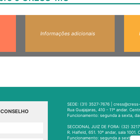
Informações adicionais
SEDE: (31) 3527-7676 |
cress@cress-
Rua Guajajaras, 410 - 11º andar. Cen
O CONSELHO
Funcionamento: segunda a sexta, da
SECCIONAL JUIZ DE FORA: (32) 3217
R. Halfeld, 651. 10º andar, sala 100
Funcionamento: segunda a sexta, da