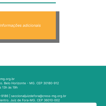
Informações adicionais
mg.org.br
tro. Belo Horizonte - MG. CEP 30180-912
s 13h às 19h
-9186 |
seccionaljuizdefora@cress-mg.org.br
1. Centro. Juiz de Fora-MG. CEP 36010-002
s 13h às 19h