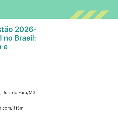
stão 2026-
no Brasil:
a e
s, Juiz de Fora/MG
mg.com/jf15m