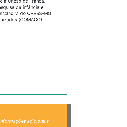
pela Unesp de Franca.
squisa da infância e
onselheira do CRESS-MG.
anizados (COMAGO).
Informações adicionais