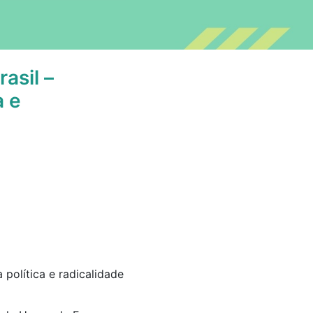
asil –
a e
 política e radicalidade