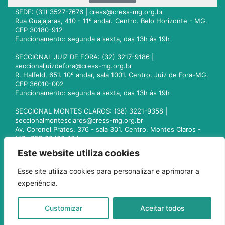
SEDE: (31) 3527-7676 |
cress@cress-mg.org.br
Rua Guajajaras, 410 - 11º andar. Centro. Belo Horizonte - MG.
CEP 30180-912
Funcionamento: segunda a sexta, das 13h às 19h
SECCIONAL JUIZ DE FORA: (32) 3217-9186 |
seccionaljuizdefora@cress-mg.org.br
R. Halfeld, 651. 10º andar, sala 1001. Centro. Juiz de Fora-MG.
CEP 36010-002
Funcionamento: segunda a sexta, das 13h às 19h
SECCIONAL MONTES CLAROS: (38) 3221-9358 |
seccionalmontesclaros@cress-mg.org.br
Av. Coronel Prates, 376 - sala 301. Centro. Montes Claros -
MG. CEP 39400-104
Funcionamento: segunda a sexta, das 13h às 19h
Este website utiliza cookies
SECCIONAL UBERLÂNDIA: (34) 3236-3024 |
Esse site utiliza cookies para personalizar e aprimorar a
seccionaluberlandia@cress-mg.org.br
experiência.
Av. Afonso Pena, 547 - sala 101. Uberlândia - MG. CEP
38400-128
Funcionamento: segunda a sexta, das 13h às 19h
Customizar
Aceitar todos