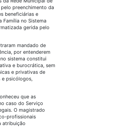
es da Rede Municipal de
 pelo preenchimento da
s beneficiárias e
a Família no Sistema
rmatizada gerida pelo
traram mandado de
ência, por entenderem
o sistema constitui
ativa e burocrática, sem
icas e privativas de
s e psicólogos,
conheceu que as
 no caso do Serviço
egais. O magistrado
o-profissionais
 atribuição