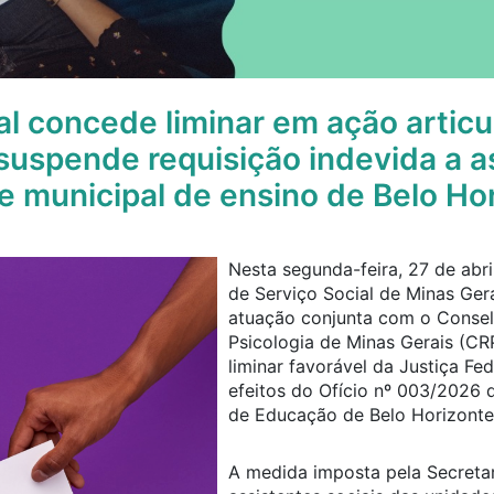
al concede liminar em ação articu
uspende requisição indevida a a
de municipal de ensino de Belo Ho
Nesta segunda-feira, 27 de abri
de Serviço Social de Minas Ge
atuação conjunta com o Consel
Psicologia de Minas Gerais (C
liminar favorável da Justiça Fe
efeitos do Ofício nº 003/2026 d
de Educação de Belo Horizont
A medida imposta pela Secreta