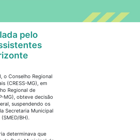
lada pelo
ssistentes
rizonte
l, o Conselho Regional
rais (CRESS-MG), em
ho Regional de
RP-MG), obteve decisão
deral, suspendendo os
a Secretaria Municipal
e (SMED/BH).
ria determinava que