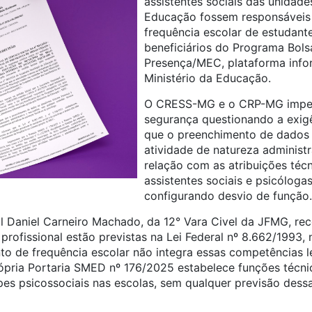
assistentes sociais das unidad
Educação fossem responsáveis
frequência escolar de estudante
beneficiários do Programa Bols
Presença/MEC, plataforma info
Ministério da Educação.
O CRESS-MG e o CRP-MG impe
segurança questionando a exig
que o preenchimento de dados n
atividade de natureza administr
relação com as atribuições técn
assistentes sociais e psicóloga
configurando desvio de função.
al Daniel Carneiro Machado, da 12° Vara Civel da JFMG, re
 profissional estão previstas na Lei Federal nº 8.662/1993,
to de frequência escolar não integra essas competências l
ópria Portaria SMED nº 176/2025 estabelece funções técnic
pes psicossociais nas escolas, sem qualquer previsão dessa