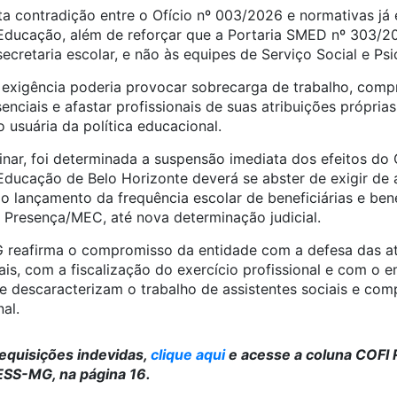
 contradição entre o Ofício nº 003/2026 e normativas já e
 Educação, além de reforçar que a Portaria SMED nº 303/20
ecretaria escolar, e não às equipes de Serviço Social e Psi
 a exigência poderia provocar sobrecarga de trabalho, co
enciais e afastar profissionais de suas atribuições própria
usuária da política educacional.
nar, foi determinada a suspensão imediata dos efeitos do 
Educação de Belo Horizonte deverá se abster de exigir de a
o lançamento da frequência escolar de beneficiárias e ben
a Presença/MEC, até nova determinação judicial.
reafirma o compromisso da entidade com a defesa das at
is, com a fiscalização do exercício profissional e com o 
ue descaracterizam o trabalho de assistentes sociais e co
al.
equisições indevidas,
clique aqui
e acesse a coluna COFI
SS-MG, na página 16.