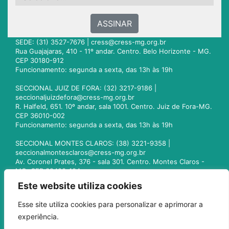
ASSINAR
SEDE: (31) 3527-7676 |
cress@cress-mg.org.br
Rua Guajajaras, 410 - 11º andar. Centro. Belo Horizonte - MG.
CEP 30180-912
Funcionamento: segunda a sexta, das 13h às 19h
SECCIONAL JUIZ DE FORA: (32) 3217-9186 |
seccionaljuizdefora@cress-mg.org.br
R. Halfeld, 651. 10º andar, sala 1001. Centro. Juiz de Fora-MG.
CEP 36010-002
Funcionamento: segunda a sexta, das 13h às 19h
SECCIONAL MONTES CLAROS: (38) 3221-9358 |
seccionalmontesclaros@cress-mg.org.br
Av. Coronel Prates, 376 - sala 301. Centro. Montes Claros -
MG. CEP 39400-104
Funcionamento: segunda a sexta, das 13h às 19h
Este website utiliza cookies
SECCIONAL UBERLÂNDIA: (34) 3236-3024 |
Esse site utiliza cookies para personalizar e aprimorar a
seccionaluberlandia@cress-mg.org.br
experiência.
Av. Afonso Pena, 547 - sala 101. Uberlândia - MG. CEP
38400-128