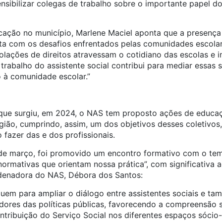
nsibilizar colegas de trabalho sobre o importante papel do
ucação no município, Marlene Maciel aponta que a presença
ta com os desafios enfrentados pelas comunidades escolare
olações de direitos atravessam o cotidiano das escolas e
rabalho do assistente social contribui para mediar essas s
o à comunidade escolar.”
 que surgiu, em 2024, o NAS tem proposto ações de educa
gião, cumprindo, assim, um dos objetivos desses coletivos
 fazer das e dos profissionais.
 de março, foi promovido um encontro formativo com o tem
rmativas que orientam nossa prática”, com significativa a
rdenadora do NAS, Débora dos Santos:
buem para ampliar o diálogo entre assistentes sociais e t
adores das políticas públicas, favorecendo a compreensão s
ontribuição do Serviço Social nos diferentes espaços sócio