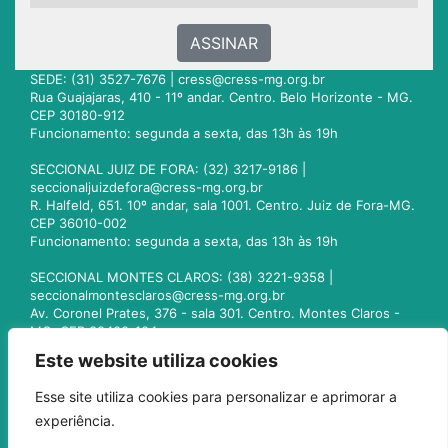
ASSINAR
SEDE: (31) 3527-7676 |
cress@cress-mg.org.br
Rua Guajajaras, 410 - 11º andar. Centro. Belo Horizonte - MG.
CEP 30180-912
Funcionamento: segunda a sexta, das 13h às 19h
SECCIONAL JUIZ DE FORA: (32) 3217-9186 |
seccionaljuizdefora@cress-mg.org.br
R. Halfeld, 651. 10º andar, sala 1001. Centro. Juiz de Fora-MG.
CEP 36010-002
Funcionamento: segunda a sexta, das 13h às 19h
SECCIONAL MONTES CLAROS: (38) 3221-9358 |
seccionalmontesclaros@cress-mg.org.br
Av. Coronel Prates, 376 - sala 301. Centro. Montes Claros -
MG. CEP 39400-104
Funcionamento: segunda a sexta, das 13h às 19h
Este website utiliza cookies
SECCIONAL UBERLÂNDIA: (34) 3236-3024 |
Esse site utiliza cookies para personalizar e aprimorar a
seccionaluberlandia@cress-mg.org.br
experiência.
Av. Afonso Pena, 547 - sala 101. Uberlândia - MG. CEP
38400-128