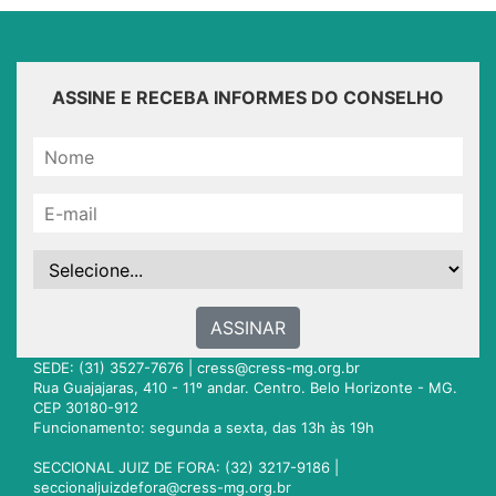
ASSINE E RECEBA INFORMES DO CONSELHO
ASSINAR
SEDE: (31) 3527-7676 |
cress@cress-mg.org.br
Rua Guajajaras, 410 - 11º andar. Centro. Belo Horizonte - MG.
CEP 30180-912
Funcionamento: segunda a sexta, das 13h às 19h
SECCIONAL JUIZ DE FORA: (32) 3217-9186 |
seccionaljuizdefora@cress-mg.org.br