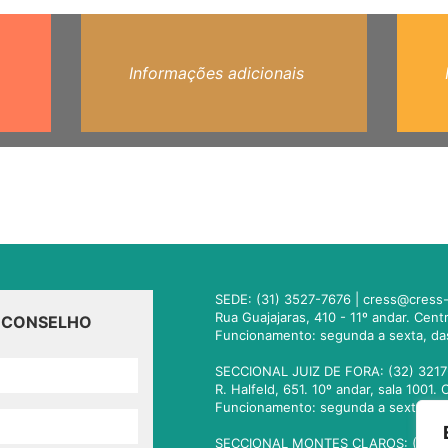
Informações adicionais
SEDE: (31) 3527-7676 |
cress@cress-
Rua Guajajaras, 410 - 11º andar. Cen
O CONSELHO
Funcionamento: segunda a sexta, da
SECCIONAL JUIZ DE FORA: (32) 3217
R. Halfeld, 651. 10º andar, sala 100
Funcionamento: segunda a sexta, da
SECCIONAL MONTES CLAROS: (38) 3