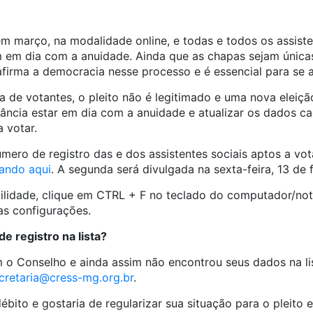
m março, na modalidade online, e todas e todos os assist
m em dia com a anuidade. Ainda que as chapas sejam únicas
eafirma a democracia nesse processo e é essencial para se 
de votantes, o pleito não é legitimado e uma nova eleição 
ância estar em dia com a anuidade e atualizar os dados c
 votar.
úmero de registro das e dos assistentes sociais aptos a vota
cando aqui
. A segunda será divulgada na sexta-feira, 13 de f
ilidade, clique em CTRL + F no teclado do computador/note
as configurações.
 registro na lista?
 o Conselho e ainda assim não encontrou seus dados na li
cretaria@cress-mg.org.br
.
bito e gostaria de regularizar sua situação para o pleito el