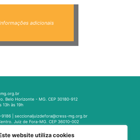
Informações adicionais
mg.org.br
tro. Belo Horizonte - MG. CEP 30180-912
s 13h às 19h
-9186 |
seccionaljuizdefora@cress-mg.org.br
1. Centro. Juiz de Fora-MG. CEP 36010-002
s 13h às 19h
Este website utiliza cookies
221-9358 |
seccionalmontesclaros@cress-