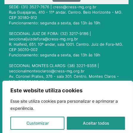
SEDE: (31) 3527-7676 |
cress@cress-mg.org.br
Rua Guajajaras, 410 - 11º andar. Centro. Belo Horizonte - MG.
CEP 30180-912
Funcionamento: segunda a sexta, das 13h às 19h
SECCIONAL JUIZ DE FORA: (32) 3217-9186 |
seccionaljuizdefora@cress-mg.org.br
R. Halfeld, 651. 10º andar, sala 1001. Centro. Juiz de Fora-MG.
CEP 36010-002
Funcionamento: segunda a sexta, das 13h às 19h
SECCIONAL MONTES CLAROS: (38) 3221-9358 |
seccionalmontesclaros@cress-mg.org.br
Av. Coronel Prates, 376 - sala 301. Centro. Montes Claros -
MG. CEP 39400-104
Funcionamento: segunda a sexta, das 13h às 19h
Este website utiliza cookies
SECCIONAL UBERLÂNDIA: (34) 3236-3024 |
Esse site utiliza cookies para personalizar e aprimorar a
seccionaluberlandia@cress-mg.org.br
experiência.
Av. Afonso Pena, 547 - sala 101. Uberlândia - MG. CEP
38400-128
Funcionamento: segunda a sexta, das 13h às 19h
Customizar
Aceitar todos