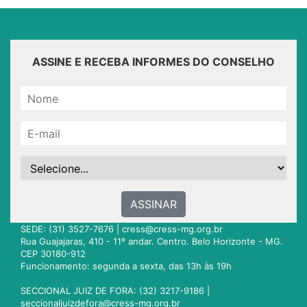
ASSINE E RECEBA INFORMES DO CONSELHO
ASSINAR
SEDE: (31) 3527-7676 |
cress@cress-mg.org.br
Rua Guajajaras, 410 - 11º andar. Centro. Belo Horizonte - MG.
CEP 30180-912
Funcionamento: segunda a sexta, das 13h às 19h
SECCIONAL JUIZ DE FORA: (32) 3217-9186 |
seccionaljuizdefora@cress-mg.org.br