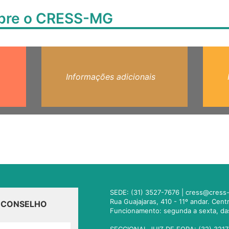
obre o CRESS-MG
Informações adicionais
SEDE: (31) 3527-7676 |
cress@cress-
Rua Guajajaras, 410 - 11º andar. Cen
O CONSELHO
Funcionamento: segunda a sexta, da