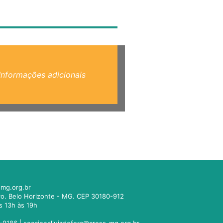
Informações adicionais
mg.org.br
tro. Belo Horizonte - MG. CEP 30180-912
s 13h às 19h