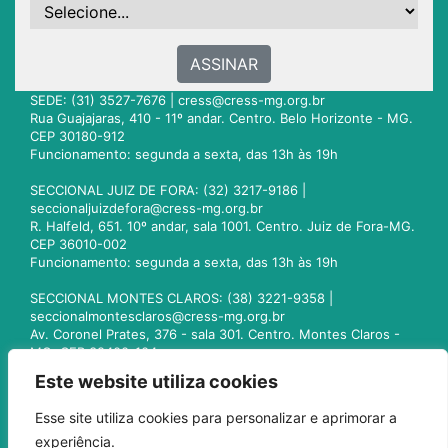
ASSINAR
SEDE: (31) 3527-7676 |
cress@cress-mg.org.br
Rua Guajajaras, 410 - 11º andar. Centro. Belo Horizonte - MG.
CEP 30180-912
Funcionamento: segunda a sexta, das 13h às 19h
SECCIONAL JUIZ DE FORA: (32) 3217-9186 |
seccionaljuizdefora@cress-mg.org.br
R. Halfeld, 651. 10º andar, sala 1001. Centro. Juiz de Fora-MG.
CEP 36010-002
Funcionamento: segunda a sexta, das 13h às 19h
SECCIONAL MONTES CLAROS: (38) 3221-9358 |
seccionalmontesclaros@cress-mg.org.br
Av. Coronel Prates, 376 - sala 301. Centro. Montes Claros -
MG. CEP 39400-104
Funcionamento: segunda a sexta, das 13h às 19h
Este website utiliza cookies
SECCIONAL UBERLÂNDIA: (34) 3236-3024 |
Esse site utiliza cookies para personalizar e aprimorar a
seccionaluberlandia@cress-mg.org.br
experiência.
Av. Afonso Pena, 547 - sala 101. Uberlândia - MG. CEP