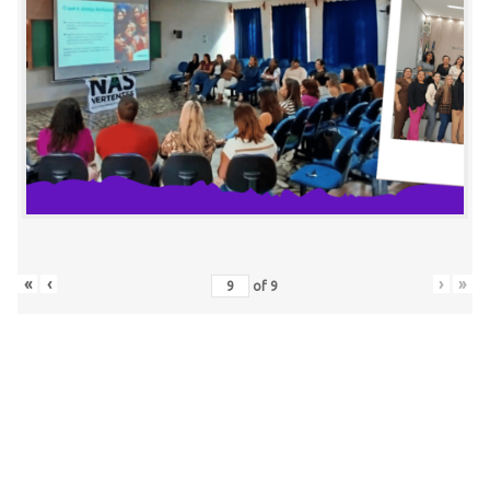
«
‹
›
»
of
9