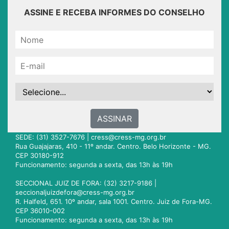
ASSINE E RECEBA INFORMES DO CONSELHO
ASSINAR
SEDE: (31) 3527-7676 |
cress@cress-mg.org.br
Rua Guajajaras, 410 - 11º andar. Centro. Belo Horizonte - MG.
CEP 30180-912
Funcionamento: segunda a sexta, das 13h às 19h
SECCIONAL JUIZ DE FORA: (32) 3217-9186 |
seccionaljuizdefora@cress-mg.org.br
R. Halfeld, 651. 10º andar, sala 1001. Centro. Juiz de Fora-MG.
CEP 36010-002
Funcionamento: segunda a sexta, das 13h às 19h