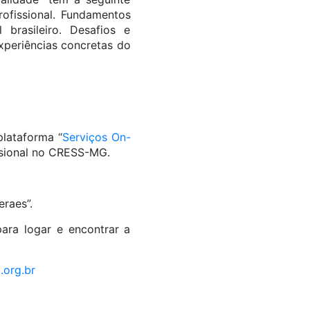
rofissional. Fundamentos
 brasileiro. Desafios e
xperiências concretas do
plataforma “
Serviços On-
issional no CRESS-MG.
raes”.
ara logar e encontrar a
org.br