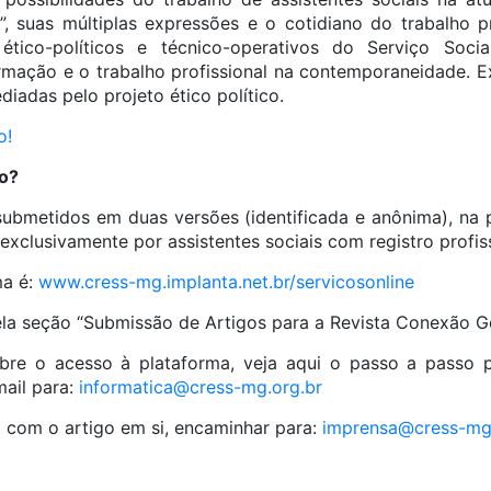
”, suas múltiplas expressões e o cotidiano do trabalho p
 ético-políticos e técnico-operativos do Serviço Social
ormação e o trabalho profissional na contemporaneidade. E
diadas pelo projeto ético político.
o!
go?
submetidos em duas versões (identificada e anônima), na 
o exclusivamente por assistentes sociais com registro prof
ma é:
www.cress-mg.implanta.net.br/servicosonline
ela seção “Submissão de Artigos para a Revista Conexão Ge
re o acesso à plataforma, veja aqui o passo a passo p
ail para:
informatica@cress-mg.org.br
o com o artigo em si, encaminhar para:
imprensa@cress-mg.