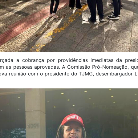
forçada a cobrança por providências imediatas da pres
om as pessoas aprovadas. A Comissão Pró-Nomeação, qu
nova reunião com o presidente do TJMG, desembargador Lu