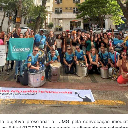
mo objetivo pressionar o TJMG pela convocação imediat
s no Edital 01/2022, homologado tardiamente em setembr