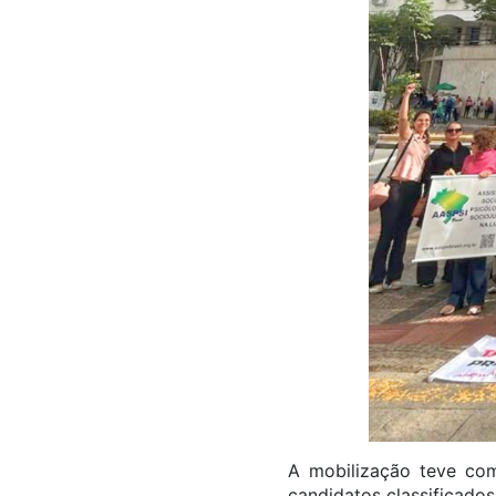
A mobilização teve co
candidatos classificado