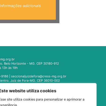
Informações adicionais
mg.org.br
tro. Belo Horizonte - MG. CEP 30180-912
s 13h às 19h
-9186 |
seccionaljuizdefora@cress-mg.org.br
1. Centro. Juiz de Fora-MG. CEP 36010-002
s 13h às 19h
Este website utiliza cookies
221-9358 |
seccionalmontesclaros@cress-
Esse site utiliza cookies para personalizar e aprimorar a
 Centro. Montes Claros - MG. CEP 39400-104
experiência.