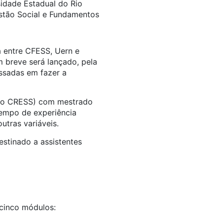
idade Estadual do Rio
stão Social e Fundamentos
a entre CFESS, Uern e
m breve será lançado, pela
essadas em fazer a
o no CRESS) com mestrado
 tempo de experiência
outras variáveis.
estinado a assistentes
á cinco módulos: