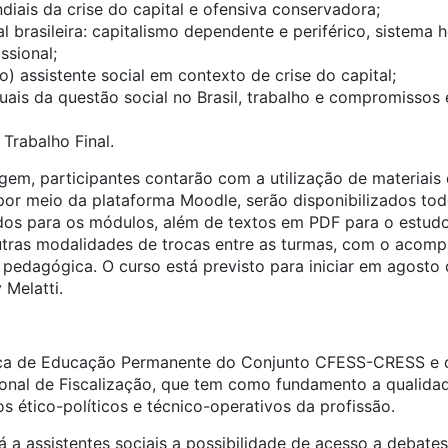
iais da crise do capital e ofensiva conservadora;
 brasileira: capitalismo dependente e periférico, sistema he
issional;
o) assistente social em contexto de crise do capital;
ais da questão social no Brasil, trabalho e compromissos é
Trabalho Final.
em, participantes contarão com a utilização de materiais 
por meio da plataforma Moodle, serão disponibilizados to
os para os módulos, além de textos em PDF para o estudo 
outras modalidades de trocas entre as turmas, com o acomp
pedagógica. O curso está previsto para iniciar em agosto 
 Melatti.
ítica de Educação Permanente do Conjunto CFESS-CRESS e
cional de Fiscalização, que tem como fundamento a qualida
os ético-políticos e técnico-operativos da profissão.
rá a assistentes sociais a possibilidade de acesso a debat