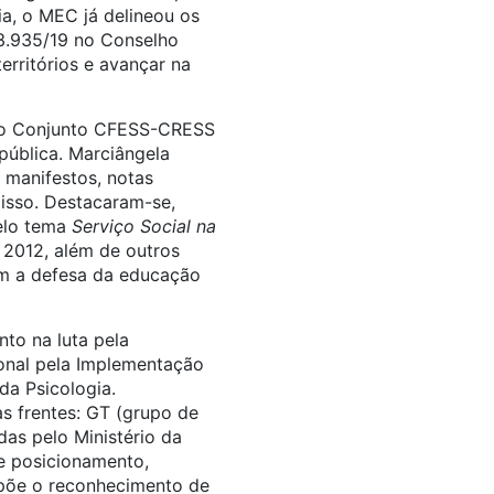
a, o MEC já delineou os
3.935/19 no Conselho
rritórios e avançar na
o do Conjunto CFESS-CRESS
pública. Marciângela
 manifestos, notas
isso. Destacaram-se,
elo tema
Serviço Social na
 2012, além de outros
om a defesa da educação
nto na luta pela
onal pela Implementação
da Psicologia.
s frentes:
GT (grupo de
as pelo Ministério da
e posicionamento,
opõe o reconhecimento de