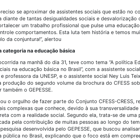
preciso se aproximar de assistentes sociais que estão no 
a diante de tantas desigualdades sociais e desvalorização 
fortalecer um trabalho profissional que pulse uma educaç
trole comportamentos. Esta luta tem história e temos muit
o da conjuntura!”, alertou
a categoria na educação básica
ocorrida na manhã do dia 31, teve como tema “A política E
ciais na educação básica no Brasil”, com a assistente social
e professora da UNESP, e o assistente social Ney Luis Teix
a produção do segundo volume da brochura do CFESS sobr
rar também o GEPESSE.
cou o orgulho de fazer parte do Conjunto CFESS-CRESS, res
s complexas que conhece, devido à sua transversalidade 
ireta com a realidade social. Segundo ela, trata-se de uma 
marcada pela contribuição de muitas pessoas ao longo do t
 pesquisa desenvolvida pelo GEPESSE, que buscou analisar 
a pública no Brasil, explicando que o foco está em compr