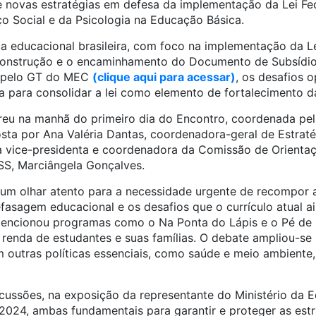
e novas estratégias em defesa da implementação da Lei Fed
ço Social e da Psicologia na Educação Básica.
a educacional brasileira, com foco na implementação da Le
construção e o encaminhamento do Documento de Subsídios
 pelo GT do MEC
(clique aqui para acessar)
, os desafios o
ria para consolidar a lei como elemento de fortalecimento 
reu na manhã do primeiro dia do Encontro, coordenada pe
osta por Ana Valéria Dantas, coordenadora-geral de Estrat
 vice-presidenta e coordenadora da Comissão de Orientaç
ESS, Marciângela Gonçalves.
m olhar atento para a necessidade urgente de recompor a
fasagem educacional e os desafios que o currículo atual a
encionou programas como o Na Ponta do Lápis e o Pé de M
renda de estudantes e suas famílias. O debate ampliou-se
 outras políticas essenciais, como saúde e meio ambient
ussões, na exposição da representante do Ministério da 
2024, ambas fundamentais para garantir e proteger as estr