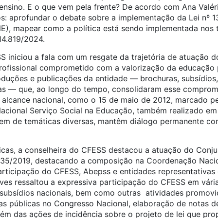
ensino. E o que vem pela frente? De acordo com Ana Valéri
: aprofundar o debate sobre a implementação da Lei nº 1
), mapear como a política está sendo implementada nos te
14.819/2024.
S iniciou a fala com um resgate da trajetória de atuaçã
rofissional comprometido com a valorização da educação 
duções e publicações da entidade — brochuras, subsídios,
cias — que, ao longo do tempo, consolidaram esse comprom
 alcance nacional, como o 15 de maio de 2012, marcado p
Nacional Serviço Social na Educação, também realizado em
atem de temáticas diversas, mantêm diálogo permanente c
ticas, a conselheira do CFESS destacou a atuação do Conju
935/2019, destacando a composição na Coordenação Naci
ticipação do CFESS, Abepss e entidades representativas 
es ressaltou a expressiva participação do CFESS em vária
 subsídios nacionais, bem como outras
atividades promovid
s públicas no Congresso Nacional, elaboração de notas d
ém das ações de incidência sobre o projeto de lei que pr