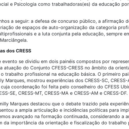
Social e Psicologia como trabalhadoras(es) da educação por
os a seguir: a defesa de concurso público, a afirmação do
 criação de espaços de auto-organização da categoria profi
ltiprofissionais e a luta conjunta pela educação, sempre 
 Marciângela.
cias dos CRESS
e evento se dividiu em dois painéis compostos por repres
a atuação do Conjunto CFESS-CRESS no âmbito da orientaç
e o trabalho profissional na educação básica. O primeiro pa
lly Marques, mostrou experiências dos CRESS-SC, CRESS-
uja coordenação foi feita pelo conselheiro do CFESS Ubir
CRESS-SE, CRESS-MT, CRESS-MA e CRESS-AM e CRESS-DF.
milly Marques destacou que o debate
trazido pela experiê
esentou
a ampla articulação e incidências políticas para imp
os avançado na formação continuada, considerando a art
m da importância da orientação e fiscalização do trabalho p