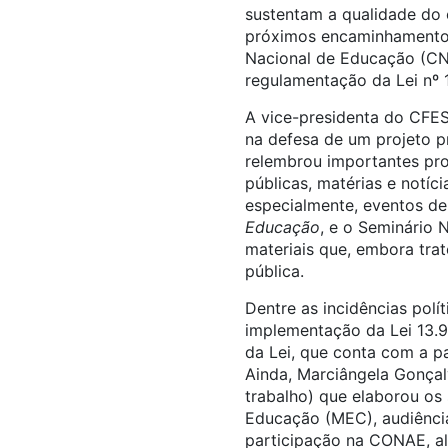
sustentam a qualidade do 
próximos encaminhamentos
Nacional de Educação (CNE
regulamentação da Lei nº 
A vice-presidenta do CFES
na defesa de um projeto p
relembrou importantes pro
públicas, matérias e notí
especialmente, eventos de
Educação
, e o Seminário 
materiais que, embora tr
pública.
Dentre as incidências polí
implementação da Lei 13.
da Lei, que
conta com a par
Ainda,
Marciângela Gonçalv
trabalho) que elaborou os
Educação (MEC), audiência
participação na CONAE, al