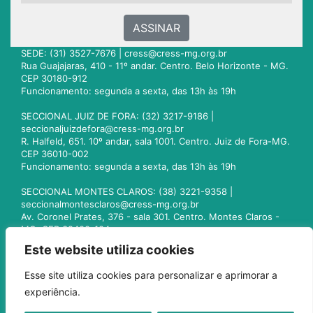
ASSINAR
SEDE: (31) 3527-7676 |
cress@cress-mg.org.br
Rua Guajajaras, 410 - 11º andar. Centro. Belo Horizonte - MG.
CEP 30180-912
Funcionamento: segunda a sexta, das 13h às 19h
SECCIONAL JUIZ DE FORA: (32) 3217-9186 |
seccionaljuizdefora@cress-mg.org.br
R. Halfeld, 651. 10º andar, sala 1001. Centro. Juiz de Fora-MG.
CEP 36010-002
Funcionamento: segunda a sexta, das 13h às 19h
SECCIONAL MONTES CLAROS: (38) 3221-9358 |
seccionalmontesclaros@cress-mg.org.br
Av. Coronel Prates, 376 - sala 301. Centro. Montes Claros -
MG. CEP 39400-104
Funcionamento: segunda a sexta, das 13h às 19h
Este website utiliza cookies
SECCIONAL UBERLÂNDIA: (34) 3236-3024 |
Esse site utiliza cookies para personalizar e aprimorar a
seccionaluberlandia@cress-mg.org.br
experiência.
Av. Afonso Pena, 547 - sala 101. Uberlândia - MG. CEP
38400-128