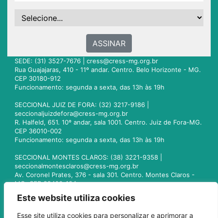
ASSINAR
SEDE: (31) 3527-7676 |
cress@cress-mg.org.br
Rua Guajajaras, 410 - 11º andar. Centro. Belo Horizonte - MG.
CEP 30180-912
Funcionamento: segunda a sexta, das 13h às 19h
SECCIONAL JUIZ DE FORA: (32) 3217-9186 |
seccionaljuizdefora@cress-mg.org.br
R. Halfeld, 651. 10º andar, sala 1001. Centro. Juiz de Fora-MG.
CEP 36010-002
Funcionamento: segunda a sexta, das 13h às 19h
SECCIONAL MONTES CLAROS: (38) 3221-9358 |
seccionalmontesclaros@cress-mg.org.br
Av. Coronel Prates, 376 - sala 301. Centro. Montes Claros -
MG. CEP 39400-104
Funcionamento: segunda a sexta, das 13h às 19h
Este website utiliza cookies
SECCIONAL UBERLÂNDIA: (34) 3236-3024 |
Esse site utiliza cookies para personalizar e aprimorar a