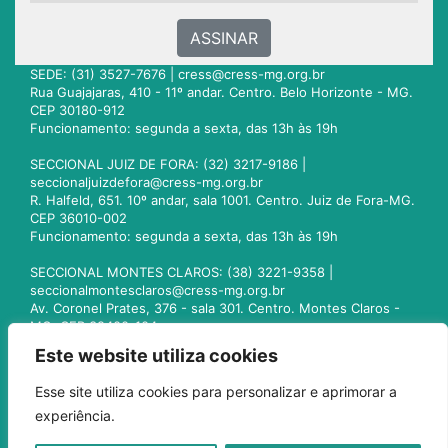
ASSINAR
SEDE: (31) 3527-7676 |
cress@cress-mg.org.br
Rua Guajajaras, 410 - 11º andar. Centro. Belo Horizonte - MG.
CEP 30180-912
Funcionamento: segunda a sexta, das 13h às 19h
SECCIONAL JUIZ DE FORA: (32) 3217-9186 |
seccionaljuizdefora@cress-mg.org.br
R. Halfeld, 651. 10º andar, sala 1001. Centro. Juiz de Fora-MG.
CEP 36010-002
Funcionamento: segunda a sexta, das 13h às 19h
SECCIONAL MONTES CLAROS: (38) 3221-9358 |
seccionalmontesclaros@cress-mg.org.br
Av. Coronel Prates, 376 - sala 301. Centro. Montes Claros -
MG. CEP 39400-104
Funcionamento: segunda a sexta, das 13h às 19h
Este website utiliza cookies
SECCIONAL UBERLÂNDIA: (34) 3236-3024 |
Esse site utiliza cookies para personalizar e aprimorar a
seccionaluberlandia@cress-mg.org.br
experiência.
Av. Afonso Pena, 547 - sala 101. Uberlândia - MG. CEP
38400-128