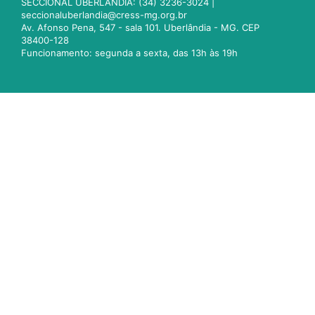
SECCIONAL UBERLÂNDIA: (34) 3236-3024 |
seccionaluberlandia@cress-mg.org.br
Av. Afonso Pena, 547 - sala 101. Uberlândia - MG. CEP
38400-128
Funcionamento: segunda a sexta, das 13h às 19h