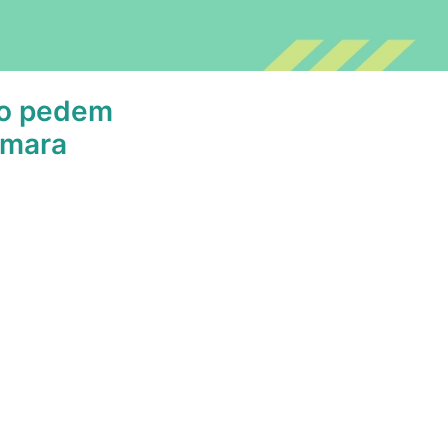
so pedem
âmara