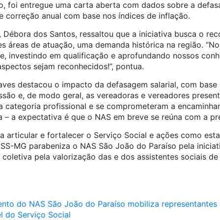
ão, foi entregue uma carta aberta com dados sobre a defas
e correção anual com base nos índices de inflação.
Débora dos Santos, ressaltou que a iniciativa busca o re
tes áreas de atuação, uma demanda histórica na região. “N
, investindo em qualificação e aprofundando nossos conh
aspectos sejam reconhecidos!”, pontua.
aves destacou o impacto da defasagem salarial, com base 
são e, de modo geral, as vereadoras e vereadores presen
da categoria profissional e se comprometeram a encaminhar
a – a expectativa é que o NAS em breve se reúna com a pre
 articular e fortalecer o Serviço Social e ações como est
RESS-MG parabeniza o NAS
São
João
do Paraíso pela iniciat
oletiva pela valorização das e dos assistentes sociais de 
vento do NAS
São
João
do Paraíso mobiliza representantes 
el do Serviço Social