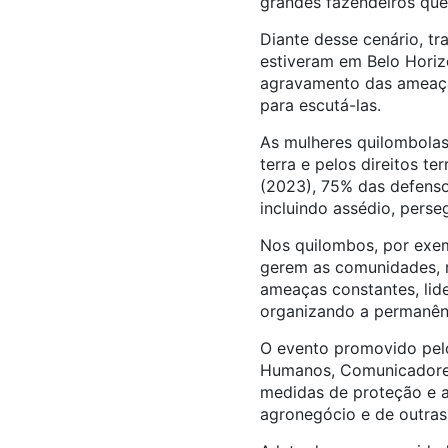
grandes fazendeiros que
Diante desse cenário, tr
estiveram em Belo Horiz
agravamento das ameaças
para escutá-las.
As mulheres quilombolas
terra e pelos direitos t
(2023), 75% das defensor
incluindo assédio, perseg
Nos quilombos, por exem
gerem as comunidades, 
ameaças constantes, lide
organizando a permanênci
O evento promovido pelo
Humanos, Comunicadores
medidas de proteção e am
agronegócio e de outra