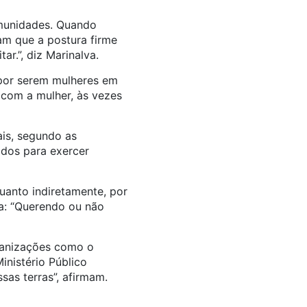
omunidades. Quando
am que a postura firme
ar.”, diz Marinalva.
 por serem mulheres em
 com a mulher, às vezes
ais, segundo as
ados para exercer
uanto indiretamente, por
ta: “Querendo ou não
rganizações como o
inistério Público
sas terras”, afirmam.