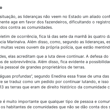
do
situação, as lideranças não veem no Estado um aliado conf
emente age em favor dos fazendeiros, dificultando o registr
idos contra as comunidades.
letim de ocorrência, fica lá das sete da manhã às quatro d
ncia Marinalva. Além disso, como, segundo as lideranças, e
muitas vezes ouvem da própria polícia, que estão mentind
s, elas acreditam que a luta deve continuar. A defesa do 
s de sobrevivência. Além disso, fica evidente a possibilid
ia pessoal de grandes proprietários de terras.
 águas profundas”, segundo Enedina essa frase de uma da
e se traduz como um pedido por continuar lutando, e isso 
13 as terras que eram de direito histórico da comunidade
ue é muito importante que qualquer tipo de pessoa e comu
, os habitantes de comunidades que não se dão conta dos s