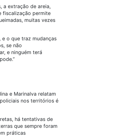
 a extração de areia,
 fiscalização permite
ueimadas, muitas vezes
, e o que traz mudanças
s, se não
r, e ninguém terá
pode.”
ina e Marinalva relatam
liciais nos territórios é
etas, há tentativas de
 terras que sempre foram
em práticas