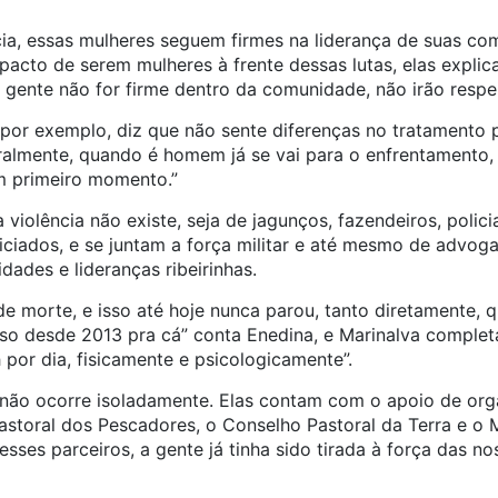
ia, essas mulheres seguem firmes na liderança de suas c
acto de serem mulheres à frente dessas lutas, elas explic
 gente não for firme dentro da comunidade, não irão respeit
, por exemplo, diz que não sente diferenças no tratamento
eralmente, quando é homem já se vai para o enfrentamento,
m primeiro momento.”
 violência não existe, seja de jagunços, fazendeiros, polici
liciados, e se juntam a força militar e até mesmo de advog
ades e lideranças ribeirinhas.
 morte, e isso até hoje nunca parou, tanto diretamente, q
sso desde 2013 pra cá” conta Enedina, e Marinalva comple
or dia, fisicamente e psicologicamente”.
m, não ocorre isoladamente. Elas contam com o apoio de o
astoral dos Pescadores, o Conselho Pastoral da Terra e o M
sses parceiros, a gente já tinha sido tirada à força das nos