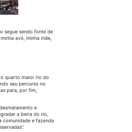
io segue sendo fonte de
u minha avó, minha mãe,
 o quarto maior rio do
iando seu percurso no
s para, por fim,
: desmatamento e
radar a beira do rio,
ma comunidade e fazenda
eservadas”.