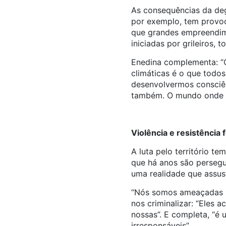
As consequências da degr
por exemplo, tem provoc
que grandes empreendim
iniciadas por grileiros, t
Enedina complementa: “O
climáticas é o que todos
desenvolvermos consciên
também. O mundo onde v
Violência e resistência 
A luta pelo território t
que há anos são persegui
uma realidade que assust
“Nós somos ameaçadas 24 
nos criminalizar: “Eles
nossas”. E completa, “é 
irresponsáveis”.