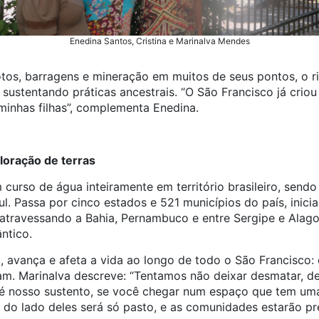
Enedina Santos, Cristina e Marinalva Mendes
os, barragens e mineração em muitos de seus pontos, o r
 sustentando práticas ancestrais. “O São Francisco já crio
minhas filhas”, complementa Enedina.
loração de terras
 curso de água inteiramente em território brasileiro, sendo
ul. Passa por cinco estados e 521 municípios do país, inic
atravessando a Bahia, Pernambuco e entre Sergipe e Alagoa
ntico.
m, avança e afeta a vida ao longo de todo o São Francisco
m. Marinalva descreve: “Tentamos não deixar desmatar, deg
 é nosso sustento, se você chegar num espaço que tem u
 do lado deles será só pasto, e as comunidades estarão pr