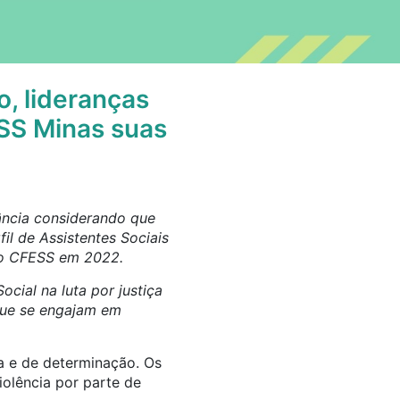
o, lideranças
SS Minas suas
vância considerando que
il de Assistentes Sociais
elo CFESS em 2022.
cial na luta por justiça
 que se engajam em
a e de determinação. Os
iolência por parte de