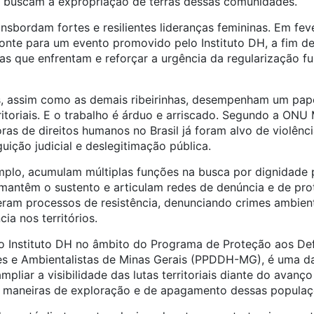
 buscam a expropriação de terras dessas comunidades.
ansbordam fortes e resilientes lideranças femininas. Em fev
onte para um evento promovido pelo Instituto DH, a fim de
 que enfrentam e reforçar a urgência da regularização fu
, assim como as demais ribeirinhas, desempenham um papel
erritoriais. E o trabalho é árduo e arriscado. Segundo a ON
as de direitos humanos no Brasil já foram alvo de violênci
uição judicial e deslegitimação pública.
plo, acumulam múltiplas funções na busca por dignidade pa
mantêm o sustento e articulam redes de denúncia e de pr
ram processos de resistência, denunciando crimes ambienta
a nos territórios.
 Instituto DH no âmbito do Programa de Proteção aos Def
 e Ambientalistas de Minas Gerais (PPDDH-MG), é uma das
pliar a visibilidade das lutas territoriais diante do avanç
s maneiras de exploração e de apagamento dessas populaç