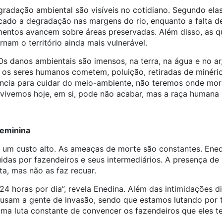
adação ambiental são visíveis no cotidiano. Segundo elas,
ado a degradação nas margens do rio, enquanto a falta de
entos avancem sobre áreas preservadas. Além disso, as q
ornam o território ainda mais vulnerável.
s danos ambientais são imensos, na terra, na água e no ar
 os seres humanos cometem, poluição, retiradas de minério
cia para cuidar do meio-ambiente, não teremos onde mora
ivemos hoje, em si, pode não acabar, mas a raça humana 
feminina
em um custo alto. As ameaças de morte são constantes. Ened
das por fazendeiros e seus intermediários. A presença de po
a, mas não as faz recuar.
horas por dia”, revela Enedina. Além das intimidações dir
 acusam a gente de invasão, sendo que estamos lutando por
uma luta constante de convencer os fazendeiros que eles t