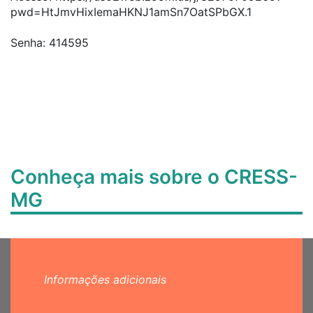
pwd=HtJmvHixIemaHKNJ1amSn7OatSPbGX.1
Senha:
414595
Conheça mais sobre o CRESS-
MG
Informações adicionais