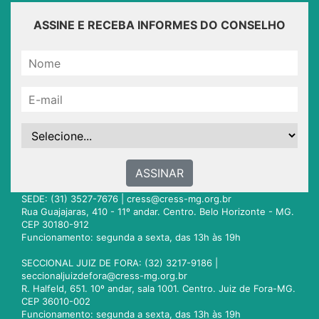
ASSINE E RECEBA INFORMES DO CONSELHO
ASSINAR
SEDE: (31) 3527-7676 |
cress@cress-mg.org.br
Rua Guajajaras, 410 - 11º andar. Centro. Belo Horizonte - MG.
CEP 30180-912
Funcionamento: segunda a sexta, das 13h às 19h
SECCIONAL JUIZ DE FORA: (32) 3217-9186 |
seccionaljuizdefora@cress-mg.org.br
R. Halfeld, 651. 10º andar, sala 1001. Centro. Juiz de Fora-MG.
CEP 36010-002
Funcionamento: segunda a sexta, das 13h às 19h