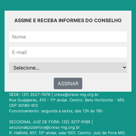
ASSINE E RECEBA INFORMES DO CONSELHO
ASSINAR
SEDE: (31) 3527-7676 |
cress@cress-mg.org.br
Rua Guajajaras, 410 - 11º andar. Centro. Belo Horizonte - MG.
CEP 30180-912
Funcionamento: segunda a sexta, das 13h às 19h
SECCIONAL JUIZ DE FORA: (32) 3217-9186 |
seccionaljuizdefora@cress-mg.org.br
R. Halfeld, 651. 10º andar, sala 1001. Centro. Juiz de Fora-MG.