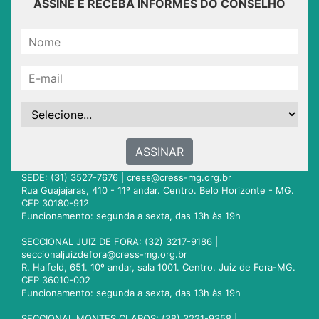
ASSINE E RECEBA INFORMES DO CONSELHO
ASSINAR
SEDE: (31) 3527-7676 |
cress@cress-mg.org.br
Rua Guajajaras, 410 - 11º andar. Centro. Belo Horizonte - MG.
CEP 30180-912
Funcionamento: segunda a sexta, das 13h às 19h
SECCIONAL JUIZ DE FORA: (32) 3217-9186 |
seccionaljuizdefora@cress-mg.org.br
R. Halfeld, 651. 10º andar, sala 1001. Centro. Juiz de Fora-MG.
CEP 36010-002
Funcionamento: segunda a sexta, das 13h às 19h
SECCIONAL MONTES CLAROS: (38) 3221-9358 |