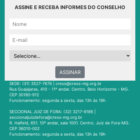
ASSINE E RECEBA INFORMES DO CONSELHO
ASSINAR
SEDE: (31) 3527-7676 |
cress@cress-mg.org.br
Rua Guajajaras, 410 - 11º andar. Centro. Belo Horizonte - MG.
CEP 30180-912
Funcionamento: segunda a sexta, das 13h às 19h
SECCIONAL JUIZ DE FORA: (32) 3217-9186 |
seccionaljuizdefora@cress-mg.org.br
R. Halfeld, 651. 10º andar, sala 1001. Centro. Juiz de Fora-MG.
CEP 36010-002
Funcionamento: segunda a sexta, das 13h às 19h