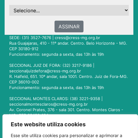
ASSINAR
SEDE: (31) 3527-7676 |
cress@cress-mg.org.br
Rua Guajajaras, 410 - 11º andar. Centro. Belo Horizonte - MG.
CEP 30180-912
Funcionamento: segunda a sexta, das 13h às 19h
SECCIONAL JUIZ DE FORA: (32) 3217-9186 |
seccionaljuizdefora@cress-mg.org.br
R. Halfeld, 651. 10º andar, sala 1001. Centro. Juiz de Fora-MG.
CEP 36010-002
Funcionamento: segunda a sexta, das 13h às 19h
SECCIONAL MONTES CLAROS: (38) 3221-9358 |
seccionalmontesclaros@cress-mg.org.br
Av. Coronel Prates, 376 - sala 301. Centro. Montes Claros -
MG. CEP 39400-104
Funcionamento: segunda a sexta, das 13h às 19h
Este website utiliza cookies
SECCIONAL UBERLÂNDIA: (34) 3236-3024 |
Esse site utiliza cookies para personalizar e aprimorar a
seccionaluberlandia@cress-mg.org.br