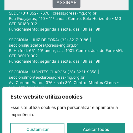
ASSINAR
SEDE: (31) 3527-7676 |
cress@cress-mg.org.br
Rua Guajajaras, 410 - 11º andar. Centro. Belo Horizonte - MG.
CEP 30180-912
Funcionamento: segunda a sexta, das 13h às 19h
SECCIONAL JUIZ DE FORA: (32) 3217-9186 |
seccionaljuizdefora@cress-mg.org.br
R. Halfeld, 651. 10º andar, sala 1001. Centro. Juiz de Fora-MG.
CEP 36010-002
Funcionamento: segunda a sexta, das 13h às 19h
SECCIONAL MONTES CLAROS: (38) 3221-9358 |
seccionalmontesclaros@cress-mg.org.br
Av. Coronel Prates, 376 - sala 301. Centro. Montes Claros -
MG. CEP 39400-104
Funcionamento: segunda a sexta, das 13h às 19h
Este website utiliza cookies
SECCIONAL UBERLÂNDIA: (34) 3236-3024 |
Esse site utiliza cookies para personalizar e aprimorar a
seccionaluberlandia@cress-mg.org.br
experiência.
Av. Afonso Pena, 547 - sala 101. Uberlândia - MG. CEP
38400-128
Funcionamento: segunda a sexta, das 13h às 19h
Customizar
Aceitar todos