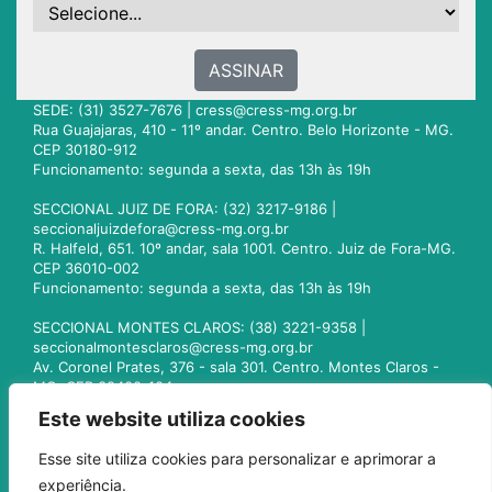
ASSINAR
SEDE: (31) 3527-7676 |
cress@cress-mg.org.br
Rua Guajajaras, 410 - 11º andar. Centro. Belo Horizonte - MG.
CEP 30180-912
Funcionamento: segunda a sexta, das 13h às 19h
SECCIONAL JUIZ DE FORA: (32) 3217-9186 |
seccionaljuizdefora@cress-mg.org.br
R. Halfeld, 651. 10º andar, sala 1001. Centro. Juiz de Fora-MG.
CEP 36010-002
Funcionamento: segunda a sexta, das 13h às 19h
SECCIONAL MONTES CLAROS: (38) 3221-9358 |
seccionalmontesclaros@cress-mg.org.br
Av. Coronel Prates, 376 - sala 301. Centro. Montes Claros -
MG. CEP 39400-104
Funcionamento: segunda a sexta, das 13h às 19h
Este website utiliza cookies
SECCIONAL UBERLÂNDIA: (34) 3236-3024 |
Esse site utiliza cookies para personalizar e aprimorar a
seccionaluberlandia@cress-mg.org.br
experiência.
Av. Afonso Pena, 547 - sala 101. Uberlândia - MG. CEP