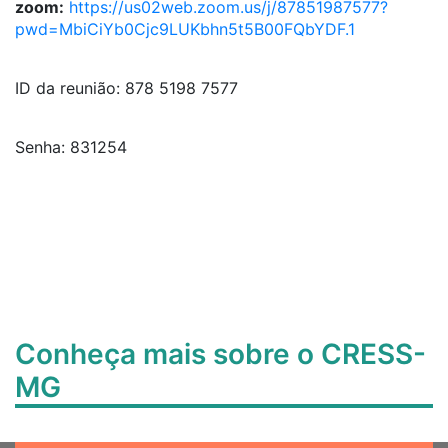
zoom:
https://us02web.zoom.us/j/87851987577?
pwd=MbiCiYb0Cjc9LUKbhn5t5B00FQbYDF.1
ID da reunião: 878 5198 7577
Senha: 831254
Conheça mais sobre o CRESS-
MG