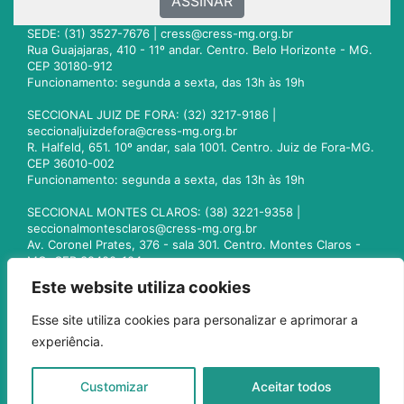
ASSINAR
SEDE: (31) 3527-7676 |
cress@cress-mg.org.br
Rua Guajajaras, 410 - 11º andar. Centro. Belo Horizonte - MG.
CEP 30180-912
Funcionamento: segunda a sexta, das 13h às 19h
SECCIONAL JUIZ DE FORA: (32) 3217-9186 |
seccionaljuizdefora@cress-mg.org.br
R. Halfeld, 651. 10º andar, sala 1001. Centro. Juiz de Fora-MG.
CEP 36010-002
Funcionamento: segunda a sexta, das 13h às 19h
SECCIONAL MONTES CLAROS: (38) 3221-9358 |
seccionalmontesclaros@cress-mg.org.br
Av. Coronel Prates, 376 - sala 301. Centro. Montes Claros -
MG. CEP 39400-104
Funcionamento: segunda a sexta, das 13h às 19h
Este website utiliza cookies
SECCIONAL UBERLÂNDIA: (34) 3236-3024 |
Esse site utiliza cookies para personalizar e aprimorar a
seccionaluberlandia@cress-mg.org.br
experiência.
Av. Afonso Pena, 547 - sala 101. Uberlândia - MG. CEP
38400-128
Funcionamento: segunda a sexta, das 13h às 19h
Customizar
Aceitar todos